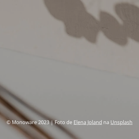
© Monoware 2023 | Foto de
Elena Joland
na
Unsplash