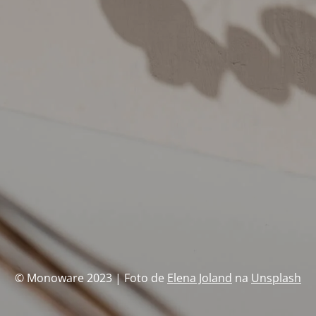
© Monoware 2023 | Foto de
Elena Joland
na
Unsplash