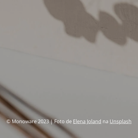
© Monoware 2023 | Foto de
Elena Joland
na
Unsplash