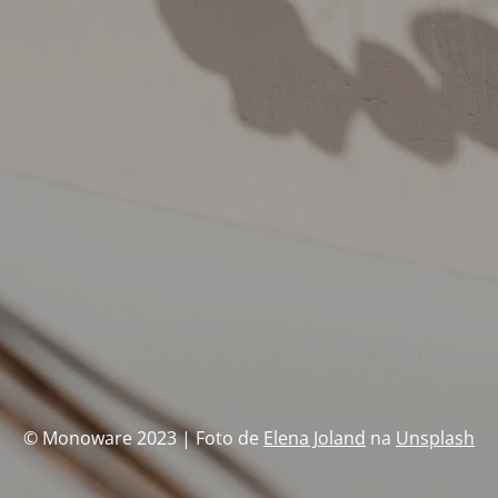
© Monoware 2023 | Foto de
Elena Joland
na
Unsplash