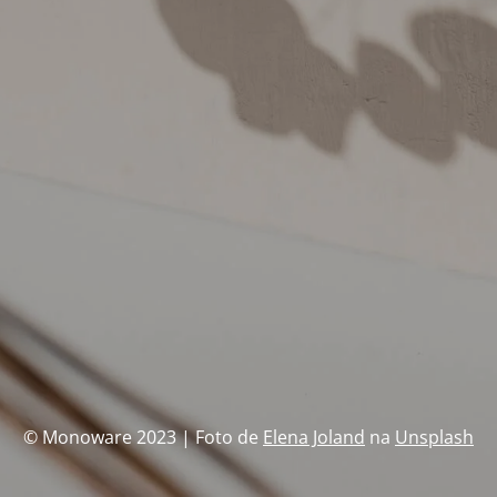
© Monoware 2023 | Foto de
Elena Joland
na
Unsplash